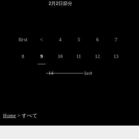
2月2日節分
first
<
4
5
6
7
8
9
10
11
12
13
14
last
>
Home
>
すべて