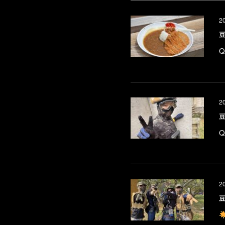
2
2
2