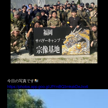
今日の写真です
https://photos.app.goo.gl/JfYmBQ3mkskDeJxx6