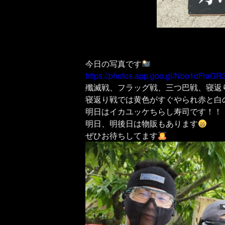
今日の写真です
https://photos.app.goo.gl/Nbp1dFra
殲滅戦、フラッグ戦、三つ巴戦、寝返
寝返り戦では黄色がすぐやられ赤と白
明日はイカユッケちらし寿司です！！
明日、明後日は物販もあります
ぜひお待ちしてます