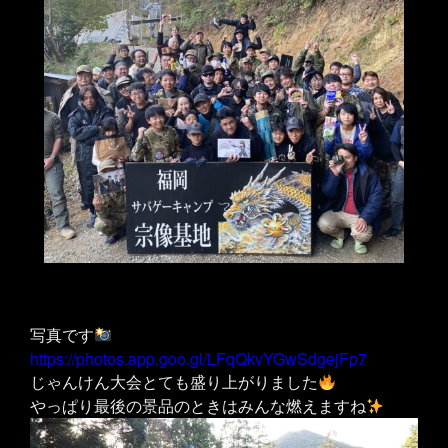
写真です
https://photos.app.goo.gl/LFqQkvYGwSdgejFp7
じゃんけん大会とても盛り上がりました
やっぱり最後の景品のときはみんな燃えますね