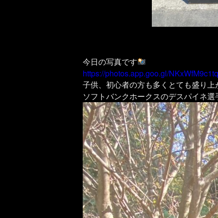
今日の写真です
https://photos.app.goo.gl/NKxWfM9c1
子供、初心者の方も多くとても盛り上
ソフトバンクホークスのデスパイネ選