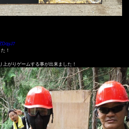
ZZDqyJ7
した！
り上がりゲームする事が出来ました！