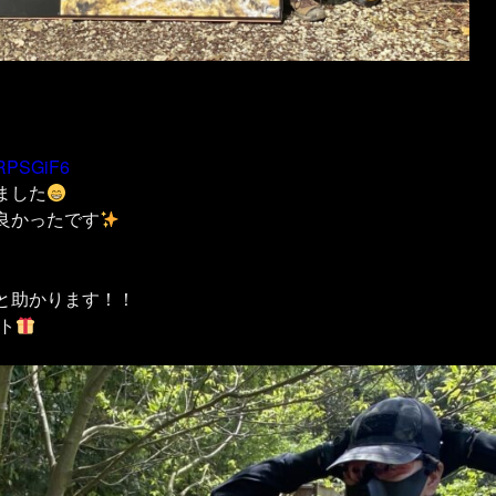
tRPSGiF6
ました
良かったです
と助かります！！
ト