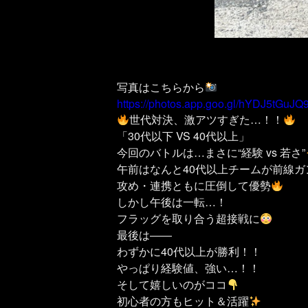
写真はこちらから
https://photos.app.goo.gl/hYDJ5tGuJ
世代対決、激アツすぎた…！！
「30代以下 VS 40代以上」
今回のバトルは…まさに“経験 vs 若さ”
午前はなんと40代以上チームが前線ガ
攻め・連携ともに圧倒して優勢
しかし午後は一転…！
フラッグを取り合う超接戦に
最後は――
わずかに40代以上が勝利！！
やっぱり経験値、強い…！！
そして嬉しいのがココ
初心者の方もヒット＆活躍