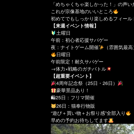
「めちゃくちゃ楽しかった！」の声い
これが宗像基地のいいところ
初めてでもしっかり楽しめるフィール
【来週イベント情報】
土曜日
午前：初心者応援サバゲー
夜：ナイトゲーム開催
（雰囲気最高
日曜日
午前限定！耐久サバゲー
→体力×戦略のガチバトル
【超重要イベント】
4周年記念祭（25日・26日）
豪華景品あり！
🛍25日：フリマ開催
26日：猫奉行物販
“遊び＋買い物＋お祭り感”全部入り
早めの予約お待ちしてます