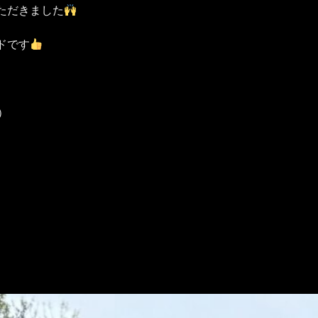
ただきました
ドです
）