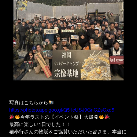
写真はこちらから
https://photos.app.goo.gl/Q51cUSJ9GnCZsCxq5
今年ラストの【イベント祭】大爆発
最高に楽しい1日でした！！
猫奉行さんの物販＆ご協賛いただいた皆さま、本当に