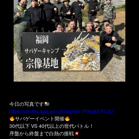
今日の写真です
https://photos.app.goo.gl/3iq76N1PtAvKKPCA7
サバゲーイベント開催
30代以下 VS 40代以上の世代バトル！
序盤から終盤まで白熱の接戦