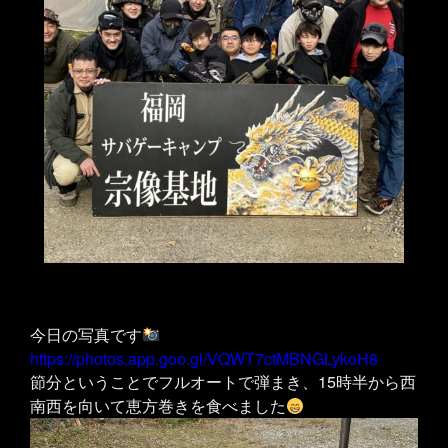
今日の写真です
https://photos.app.goo.gl/VQWT7ctMBNGLykoH8
節分ということでフルオートで弾まき、15時半から西
南西を向いて恵方巻きを食べました