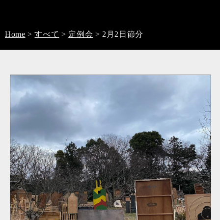
Home
>
すべて
>
定例会
>
2月2日節分